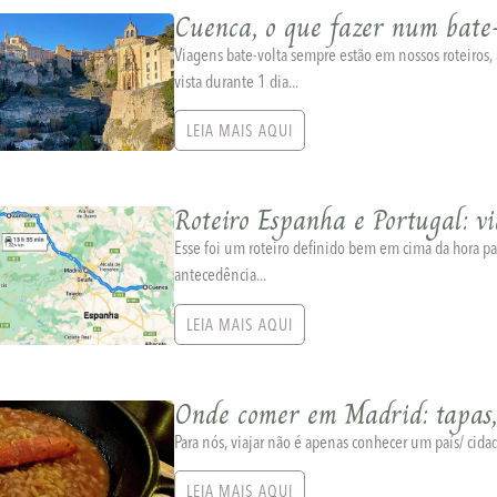
Cuenca, o que fazer num bate
Viagens bate-volta sempre estão em nossos roteiros
vista durante 1 dia...
LEIA MAIS AQUI
Roteiro Espanha e Portugal: v
Esse foi um roteiro definido bem em cima da hora p
antecedência...
LEIA MAIS AQUI
Onde comer em Madrid: tapas,
Para nós, viajar não é apenas conhecer um país/ cida
LEIA MAIS AQUI