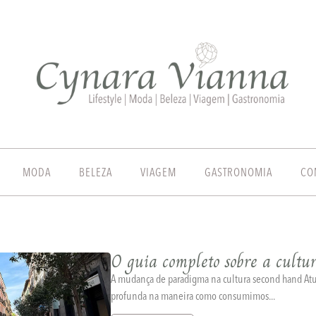
MODA
BELEZA
VIAGEM
GASTRONOMIA
CO
O guia completo sobre a cultu
A mudança de paradigma na cultura second hand A
profunda na maneira como consumimos...