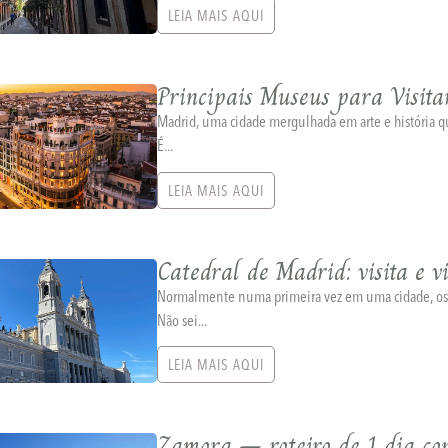
LEIA MAIS AQUI
Principais Museus para Visit
Madrid, uma cidade mergulhada em arte e história que
É...
LEIA MAIS AQUI
Catedral de Madrid: visita e v
Normalmente numa primeira vez em uma cidade, os pr
Não sei...
LEIA MAIS AQUI
Zamora – roteiro de 1 dia c