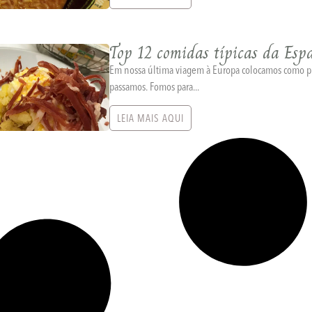
Top 12 comidas típicas da Esp
Em nossa última viagem à Europa colocamos como pr
passamos. Fomos para...
LEIA MAIS AQUI