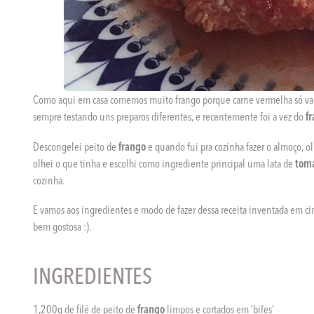
Como aqui em casa comemos muito frango porque carne vermelha só vai p
sempre testando uns preparos diferentes, e recentemente foi a vez do
f
Descongelei peito de
frango
e quando fui pra cozinha fazer o almoço, ol
olhei o que tinha e escolhi como ingrediente principal uma lata de
toma
cozinha.
E vamos aos ingredientes e modo de fazer dessa receita inventada em cima
bem gostosa :).
INGREDIENTES
1,200g de filé de peito de
frango
limpos e cortados em ‘bifes’