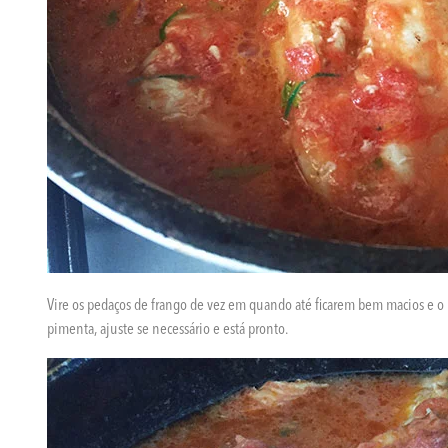
Vire os pedaços de frango de vez em quando até ficarem bem macios e o m
pimenta, ajuste se necessário e está pronto.