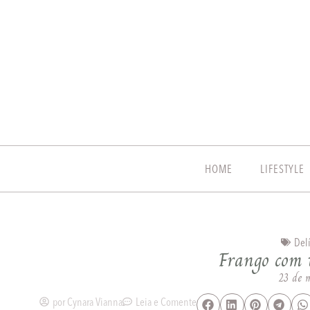
HOME
LIFESTYLE
Delí
Frango com 
23 de 
por
Cynara Vianna
Leia e Comente