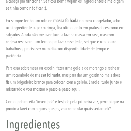
a cabeça pra funcionar. Se ficou bom? Vejam os ingredientes e me digam
se tinha como não ficar :).
Eu sempre tenho um rolo de
massa folhada
no meu congelador, acho
um ingrediente super curinga, fica ótimo tanto em pratos doces como em
salgados. Ainda não me aventurei a fazer a massa em casa, mas com
certeza reservarei um tempo pra fazer esse teste, sei que é um pouco
trabalhoso, precisa ser num dia com disponibilidade de tempo e
paciência.
Para essa sobremesa eu escolhi fazer uma geleia de morango e rechear
um rocambole de
massa folhada
, mas para dar um gostinho mais doce,
fiz um brigadeiro branco para colocar com a geleia. Enrolei tudo junto e
misturado e vou mostrar o passo-a-passo aqui.
Como toda receita ‘inventada’ e testada pela primeira vez, percebi que na
próxima farei com alguns ajustes, vou comentar quais seriam ok?
Ingredientes