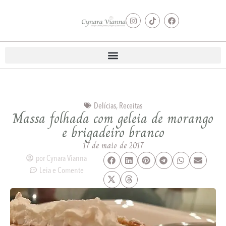
Delícias
,
Receitas
Massa folhada com geleia de morango
e brigadeiro branco
17 de maio de 2017
por
Cynara Vianna
Leia e Comente