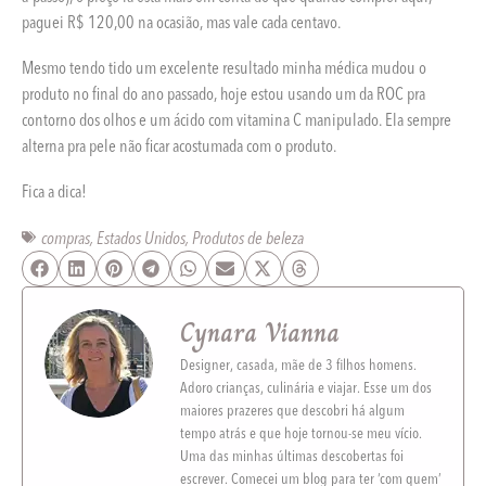
paguei R$ 120,00 na ocasião, mas vale cada centavo.
Mesmo tendo tido um excelente resultado minha médica mudou o
produto no final do ano passado, hoje estou usando um da ROC pra
contorno dos olhos e um ácido com vitamina C manipulado. Ela sempre
alterna pra pele não ficar acostumada com o produto.
Fica a dica!
compras
,
Estados Unidos
,
Produtos de beleza
Cynara Vianna
Designer, casada, mãe de 3 filhos homens.
Adoro crianças, culinária e viajar. Esse um dos
maiores prazeres que descobri há algum
tempo atrás e que hoje tornou-se meu vício.
Uma das minhas últimas descobertas foi
escrever. Comecei um blog para ter ‘com quem’