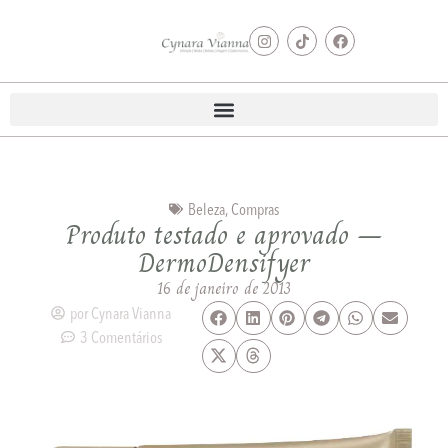
Beleza
,
Compras
Produto testado e aprovado –
DermoDensifyer
16 de janeiro de 2013
por
Cynara Vianna
3 Comentários