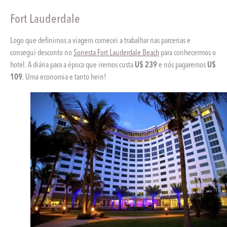
Fort Lauderdale
Logo que definimos a viagem comecei a trabalhar nas parcerias e
consegui desconto no
Sonesta Fort Lauderdale Beach
para conhecermos o
hotel. A diária para a época que iremos custa
U$ 239
e nós pagaremos
U$
109
. Uma economia e tanto hein!