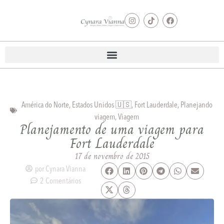
América do Norte
,
Estados Unidos 🇺🇸
,
Fort Lauderdale
,
Planejando
viagem
,
Viagem
Planejamento de uma viagem para
Fort Lauderdale
17 de novembro de 2015
por
Cynara Vianna
2 Comentários