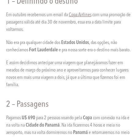
1 – Definindo o destino
Em outubro recebemos um email da
Copa Airlines
com uma promoção de
passagens válida até dia 30 de novembro, essa era a data limite para
voltarmos.
Não era pra qualquer cidade dos
Estados Unidos
, das opções, não
conhecíamos
Fort Lauderdale
e pra nossa sorte era o destino mais barato.
E assim decidimos antecipar uma viagem que planejávamos fazer em
meados de março do próximo ano e aproveitarmos para conhecer lugares
novos em mais uma viagem a dois, já que a última que fizemos foi em
família.
2 – Passagens
Pagamos
U$ 690
para 2 pessoas voando pela
Copa
com conexão na ida e
na volta na
Cidade do Panamá
. Na ida ficaremos 4 horas e meia no
aeroporto, mas na volta dormiremos no
Panamá
e retornaremos no meio