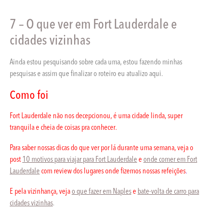
7 – O que ver em Fort Lauderdale e
cidades vizinhas
Ainda estou pesquisando sobre cada uma, estou fazendo minhas
pesquisas e assim que finalizar o roteiro eu atualizo aqui.
Como foi
Fort Lauderdale não nos decepcionou, é uma cidade linda, super
tranquila e cheia de coisas pra conhecer.
Para saber nossas dicas do que ver por lá durante uma semana, veja o
post
10 motivos para viajar para Fort Lauderdale
e
onde comer em Fort
Lauderdale
com review dos lugares onde fizemos nossas refeições
.
E pela vizinhança, veja
o que fazer em Naples
e
bate-volta de carro para
cidades vizinhas
.