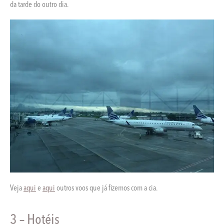
da tarde do outro dia.
Veja
aqui
e
aqui
outros voos que já fizemos com a cia.
3 – Hotéis