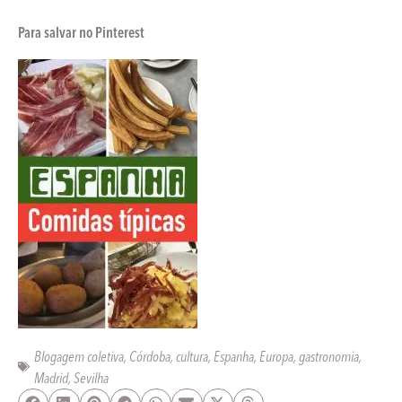
Para salvar no Pinterest
Blogagem coletiva
,
Córdoba
,
cultura
,
Espanha
,
Europa
,
gastronomia
,
Madrid
,
Sevilha