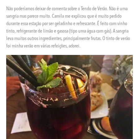
Não poderíamos deixar de comenta sobre o Tendo de Verão. Não é uma
sangria mas parece muito. Camila me explicou que é muito pedido
durante essa estação por ser geladinho e refrescante. É feito com vinho
tinto, refrigerante de limão e gasosa (tipo uma água com gás). A sangria
leva muitos outros ingredientes, principalmente frutas. O tinto de verão
foi minha verão em várias refeições, adorei.