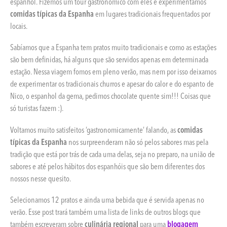
espanhol. Fizemos um tour gastronômico com eles e experimentamos
comidas típicas da Espanha
em lugares tradicionais frequentados por
locais.
Sabíamos que a Espanha tem pratos muito tradicionais e como as estações
são bem definidas, há alguns que são servidos apenas em determinada
estação. Nessa viagem fomos em pleno verão, mas nem por isso deixamos
de experimentar os tradicionais churros e apesar do calor e do espanto de
Nico, o espanhol da gema, pedimos chocolate quente sim!!! Coisas que
só turistas fazem :).
Voltamos muito satisfeitos ‘gastronomicamente’ falando, as
comidas
típicas da Espanha
nos surpreenderam não só pelos sabores mas pela
tradição que está por trás de cada uma delas, seja no preparo, na união de
sabores e até pelos hábitos dos espanhóis que são bem diferentes dos
nossos nesse quesito.
Selecionamos 12 pratos e ainda uma bebida que é servida apenas no
verão. Esse post trará também uma lista de links de outros blogs que
também escreveram sobre
culinária regional
para uma
blogagem