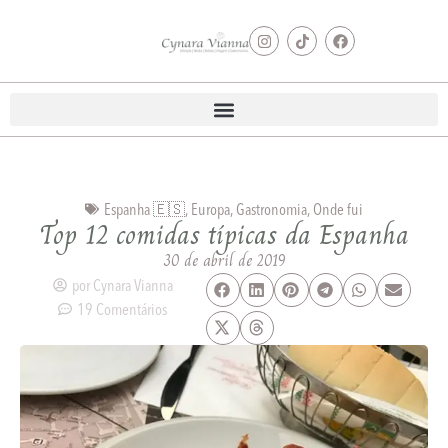
Espanha 🇪🇸
,
Europa
,
Gastronomia
,
Onde fui
Top 12 comidas típicas da Espanha
30 de abril de 2019
por
Cynara Vianna
19 Comentários