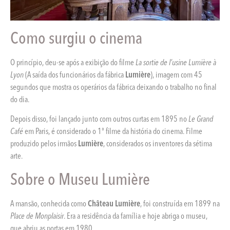
Como surgiu o cinema
O princípio, deu-se após a exibição do filme
La sortie de l’usine Lumière à
Lyon
(A saída dos funcionários da fábrica
Lumière
), imagem com 45
segundos que mostra os operários da fábrica deixando o trabalho no final
do dia.
Depois disso, foi lançado junto com outros curtas em 1895 no
Le Grand
Café
em Paris, é considerado o 1º filme da história do cinema. Filme
produzido pelos irmãos
Lumière
, considerados os inventores da sétima
arte.
Sobre o Museu Lumière
A mansão, conhecida como
Château Lumière
, foi construída em 1899 na
Place de Monplaisir
. Era a residência da família e hoje abriga o museu,
que abriu as portas em 1980.