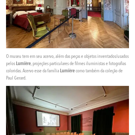
O museu tem em seu acervo, além das peças e objetos inventados/usados
pelos
Lumière
, projeções particulares de filmes iluministas e fotografias
coloridas. Acervo esse da família
Lumière
como também da coleção de
Paul Gerard.