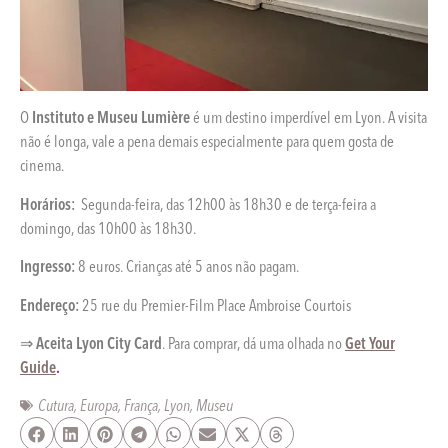
O
Instituto e Museu Lumière
é um destino imperdível em Lyon. A visita
não é longa, vale a pena demais especialmente para quem gosta de
cinema.
Horários:
Segunda-feira, das 12h00 às 18h30 e de terça-feira a
domingo, das 10h00 às 18h30.
Ingresso:
8 euros. Crianças até 5 anos não pagam.
Endereço:
25 rue du Premier-Film Place Ambroise Courtois
⇒
Aceita Lyon City Card
. Para comprar, dá uma olhada no
Get Your
Guide
.
Cutura
,
Europa
,
França
,
Lyon
,
Museu