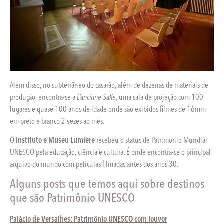
Além disso, no subterrâneo do casarão, além de dezenas de materiais de
produção, encontra-se a
L’ancinne Salle
, uma sala de projeção com 100
lugares e quase 100 anos de idade onde são exibidos filmes de 16mm
em preto e branco 2 vezes ao mês.
O
Instituto e
Museu Lumière
recebeu o status de Patrimônio Mundial
UNESCO pela educação, ciência e cultura. É onde encontra-se o principal
arquivo do mundo com películas filmadas antes dos anos 30.
Alguns posts que temos aqui sobre destinos
que são Patrimônio UNESCO
Palácio de Versalhes: Patrimônio UNESCO com louvor