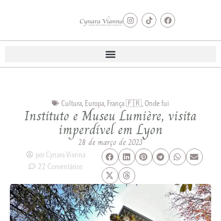
Cultura
,
Europa
,
França 🇫🇷
,
Onde fui
Instituto e Museu Lumière, visita
imperdível em Lyon
28 de março de 2023
por
Cynara Vianna
22 Comentários