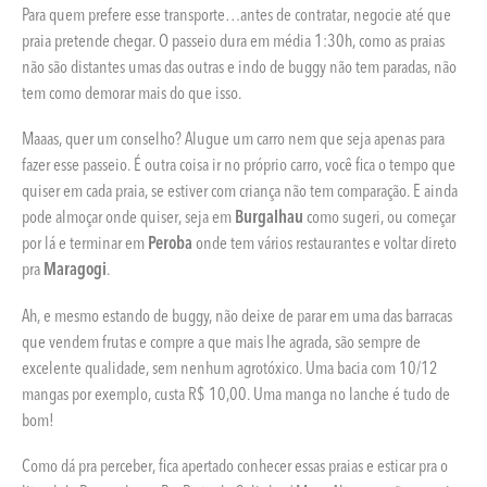
Para quem prefere esse transporte…antes de contratar, negocie até que
praia pretende chegar. O passeio dura em média 1:30h, como as praias
não são distantes umas das outras e indo de buggy não tem paradas, não
tem como demorar mais do que isso.
Maaas, quer um conselho? Alugue um carro nem que seja apenas para
fazer esse passeio. É outra coisa ir no próprio carro, você fica o tempo que
quiser em cada praia, se estiver com criança não tem comparação. E ainda
pode almoçar onde quiser, seja em
Burgalhau
como sugeri, ou começar
por lá e terminar em
Peroba
onde tem vários restaurantes e voltar direto
pra
Maragogi
.
Ah, e mesmo estando de buggy, não deixe de parar em uma das barracas
que vendem frutas e compre a que mais lhe agrada, são sempre de
excelente qualidade, sem nenhum agrotóxico. Uma bacia com 10/12
mangas por exemplo, custa R$ 10,00. Uma manga no lanche é tudo de
bom!
Como dá pra perceber, fica apertado conhecer essas praias e esticar pra o