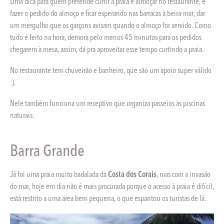
Uma dica para quem pretende curtir a praia e almoçar no restaurante, é
fazer o pedido do almoço e ficar esperando nas barracas à beira-mar, dar
um mergulho que os garçons avisam quando o almoço for servido. Como
tudo é feito na hora, demora pelo menos 45 minutos para os pedidos
chegarem à mesa, assim, dá pra aproveitar esse tempo curtindo a praia.
No restaurante tem chuveirão e banheiro, que são um apoio super válido
:).
Nele também funciona um receptivo que organiza passeios às piscinas
naturais.
Barra Grande
Já foi uma praia muito badalada da
Costa dos Corais
, mas com a invasão
do mar, hoje em dia não é mais procurada porque o acesso à praia é difícil,
está restrito a uma área bem pequena, o que espantou os turistas de lá.