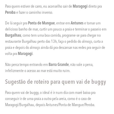
Para quem estiver de carro, eu aconselho sair de
Maragogi
direto pra
Peroba
e fazer o caminho inverso.
De lá seguir pra
Ponta de Mangue
, entrar em
Antunes
e tomar um
delicioso banho de mar, curtir um pouco a praia e terminar o passeio em
Burgalhau
, como tem uma boa comida, programe-se para chegar no
restaurante Burgalhau perto das 13h, faça o pedido do almoço, curta a
praia e depois do almoço ainda dá pra descansar nas redes pra seguir de
volta pra
Maragogi
.
Não perca tempo entrando em
Barra Grande
, não vale a pena,
infelizmente o acesso ao mar está muito ruim.
Sugestão de roteiro para quem vai de buggy
Para quem vai de buggy, o ideal é ir num dia com maré baixa pra
conseguir ir de uma praia a outra pela areia, como é o caso de
Maragogi/Burgalhau, depois Antunes/Ponta de Mangue/Peroba.