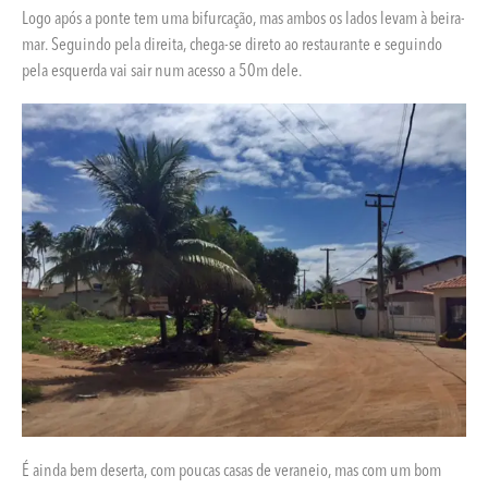
Logo após a ponte tem uma bifurcação, mas ambos os lados levam à beira-
mar. Seguindo pela direita, chega-se direto ao restaurante e seguindo
pela esquerda vai sair num acesso a 50m dele.
É ainda bem deserta, com poucas casas de veraneio, mas com um bom