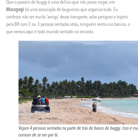
Que o passeio de buggy é uma delícia que não posso negar, em
Maragogi
há uma associação de bugueiros que organiza tudo. Eu
confesso não ser muito ‘amiga’ desse transporte, acho perigoso o trajeto
pela BR com 2 ou 3 pessoas sentadas atrás, ninguém senta nos bancos, o
que vemos aqui é todo mundo sentado no encosto.
Vejam 4 pessoas sentadas na parte de trás do banco do buggy. Isso é mu
comum de se ver por lá.