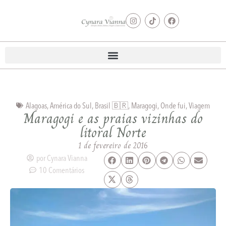
Alagoas
,
América do Sul
,
Brasil 🇧🇷
,
Maragogi
,
Onde fui
,
Viagem
Maragogi e as praias vizinhas do
litoral Norte
1 de fevereiro de 2016
por
Cynara Vianna
10 Comentários