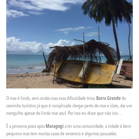
O mar é lindo, sem ondas mas essa dificuldade tirou
Barra Grande
do
caminho turístico já que é complicado chegar perto do mar e claro, dar um
mergulho apesar do lindo mar azul. Por isso eu disse que não iria…
É a primeira praia após
Maragogi
a ter uma comunidade, a cidade é bem
pequena mas tem muitas casas de veraneio e algumas pousadas.