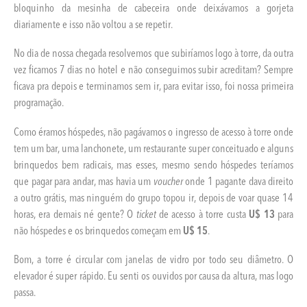
bloquinho da mesinha de cabeceira onde deixávamos a gorjeta
diariamente e isso não voltou a se repetir.
No dia de nossa chegada resolvemos que subiríamos logo à torre, da outra
vez ficamos 7 dias no hotel e não conseguimos subir acreditam? Sempre
ficava pra depois e terminamos sem ir, para evitar isso, foi nossa primeira
programação.
Como éramos hóspedes, não pagávamos o ingresso de acesso à torre onde
tem um bar, uma lanchonete, um restaurante super conceituado e alguns
brinquedos bem radicais, mas esses, mesmo sendo hóspedes teríamos
que pagar para andar, mas havia um
voucher
onde 1 pagante dava direito
a outro grátis, mas ninguém do grupo topou ir, depois de voar quase 14
horas, era demais né gente? O
ticket
de acesso à torre custa
U$ 13
para
não hóspedes e os brinquedos começam em
U$ 15
.
Bom, a torre é circular com janelas de vidro por todo seu diâmetro. O
elevador é super rápido. Eu senti os ouvidos por causa da altura, mas logo
passa.