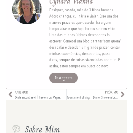
Cynara Vianna
Designer, casada, mãe de 3 filhos homens.
Adoro crianças, culinária e viajar. Esse um dos
maiores prazeres que descobri há algum
tempo atrás e que hoje tornou-se meu vício.
Uma das minhas últimas descobertas foi
escrever. Comecei um blog para ter ‘com quem’
desabafar e descobri um grande prazer, contar
minhas experiências, descobertas, passar
dicas, sempre de coisas vivenciadas por mim. E
assim, estou sempre em busca do novo!
Instagram
ANTERIOR
PRÓXIMO
Onde encontrar wi-fi free em Las Vegas.
Tournament of kings – Dinner Show em Las Vegas
Sobre Mim