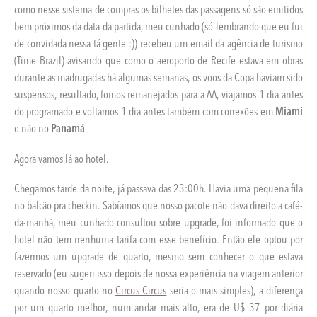
como nesse sistema de compras os bilhetes das passagens só são emitidos
bem próximos da data da partida, meu cunhado (só lembrando que eu fui
de convidada nessa tá gente :)) recebeu um email da agência de turismo
(Time Brazil) avisando que como o aeroporto de Recife estava em obras
durante as madrugadas há algumas semanas, os voos da Copa haviam sido
suspensos, resultado, fomos remanejados para a AA, viajamos 1 dia antes
do programado e voltamos 1 dia antes também com conexões em
Miami
e não no
Panamá
.
Agora vamos lá ao hotel.
Chegamos tarde da noite, já passava das 23:00h. Havia uma pequena fila
no balcão pra checkin. Sabíamos que nosso pacote não dava direito a café-
da-manhã, meu cunhado consultou sobre upgrade, foi informado que o
hotel não tem nenhuma tarifa com esse benefício. Então ele optou por
fazermos um upgrade de quarto, mesmo sem conhecer o que estava
reservado (eu sugeri isso depois de nossa experiência na viagem anterior
quando nosso quarto no
Circus Circus
seria o mais simples), a diferença
por um quarto melhor, num andar mais alto, era de U$ 37 por diária