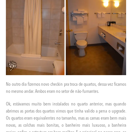
No outro dia fizemos novo checkin pra troca de quartos, dessa vez ficamos
no mesmo andar. Ambos eram no setor de não-fumantes.
Ok, estávamos muito bem instalados no quarto anterior, mas quando
abrimos as portas dos quartos vimos que tinha valido a pena o upgrade.
Os quartos eram equivalentes no tamanho, mas as camas eram bem mais
novas, as colchas mais bonitas, o banheiro mais luxuoso, a banheira
maior, enfim, a estrutura era bem melhor. E o principal no nosso caso, os